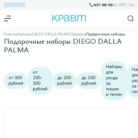
637-88-99
A1, МТС, Life
Главная
Бренды
DIEGO DALLA PALMA
Подарки
Подарочные наборы
Подарочные наборы DIEGO DALLA
PALMA
Наборы
На
от
для
дл
от 300
200-
до 200
до 100
ухода
ух
рублей
300
рублей
рублей
за
за
рублей
лицом
те
и телом