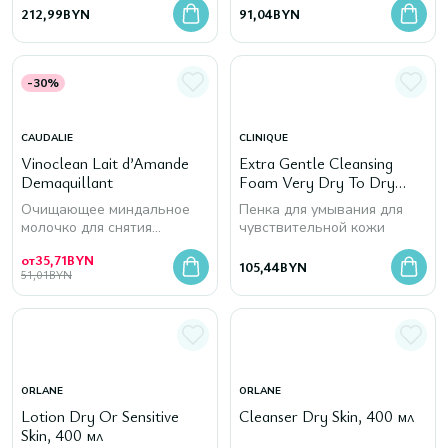
212,99
BYN
91,04
BYN
-30%
CAUDALIE
CLINIQUE
Vinoclean Lait d’Amande
Extra Gentle Cleansing
Demaquillant
Foam Very Dry To Dry
Combination, 125 мл
Очищающее миндальное
Пенка для умывания для
молочко для снятия
чувствительной кожи
макияжа
от
35,71
BYN
105,44
BYN
51,01
BYN
ORLANE
ORLANE
Lotion Dry Or Sensitive
Cleanser Dry Skin, 400 мл
Skin, 400 мл