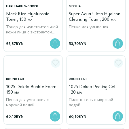
HARUHARU WONDER
MISSHA
Black Rice Hyaluronic
Super Aqua Ultra Hyalron
Toner, 150 мл
Cleansing Foam, 200 мл
Тонер для чувствительной
Пенка для умывания
кожи лица с экстрактом
чёрного риса и
гиалуроновой кислотой
95,87
BYN
53,70
BYN
ROUND LAB
ROUND LAB
1025 Dokdo Bubble Foam,
1025 Dokdo Peeling Gel,
150 мл
120 мл
Пенка для умывания с
Пилинг-гель с морской
морской водой
водой
60,10
BYN
60,10
BYN