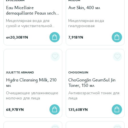
EVOLUDERM
MODUM
Eau Micellaire
Ave Skin, 400 мл
demaquillante Peaux seches
et sensibles
Мицеллярная вода для
Мицеллярная вода
сухой и чувствительной
гиалуроновая
кожи
от
20,30
BYN
7,91
BYN
JULIETTE ARMAND
CHOGONGJIN
Hydra Cleansing Milk, 210
ChoGongJin GeumSul Jin
мл
Toner, 150 мл
Очищающее увлажняющее
Антивозрастной тоник для
молочко для лица
лица
68,97
BYN
135,60
BYN