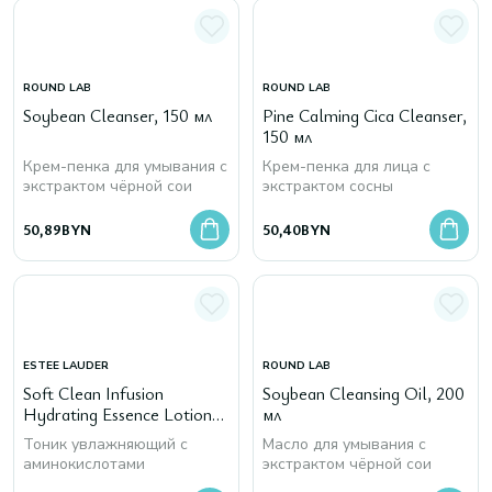
ROUND LAB
ROUND LAB
Soybean Cleanser, 150 мл
Pine Calming Cica Cleanser,
150 мл
Крем-пенка для умывания с
Крем-пенка для лица с
экстрактом чёрной сои
экстрактом сосны
50,89
BYN
50,40
BYN
ESTEE LAUDER
ROUND LAB
Soft Clean Infusion
Soybean Cleansing Oil, 200
Hydrating Essence Lotion
мл
Amino Acid+ Waterlily
Тоник увлажняющий с
Масло для умывания с
аминокислотами
экстрактом чёрной сои