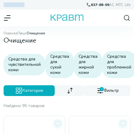
637-88-99
A1, МТС, Life
Главная
Лицо
Очищение
Очищение
Средства
Средства
Средства
Средства для
для
для
для
чувствительной
сухой
жирной
проблемной
кожи
кожи
кожи
кожи
Категория
1
Фильтр
Найдено 95 товаров