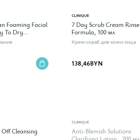
CLINIQUE
an Foaming Facial
7 Day Scrub Cream Rinse
y To Dry
Formula, 100 мл
 150 мл
вания
Крем-скраб для кожи лица
138,46
BYN
CLINIQUE
 Off Cleansing
Anti-Blemish Solutions
Clarifying Lotion , 200 мл