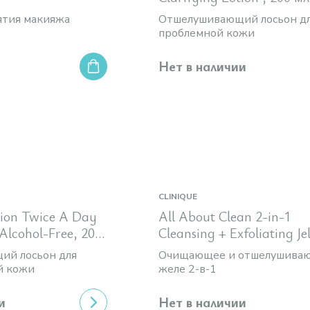
ятия макияжа
Отшелушивающий лосьон д
проблемной кожи
Нет в наличии
CLINIQUE
tion Twice A Day
All About Clean 2-in-1
 Alcohol-Free, 200
Cleansing + Exfoliating Je
Anti-Pollution
ий лосьон для
Очищающее и отшелушива
й кожи
желе 2-в-1
и
Нет в наличии