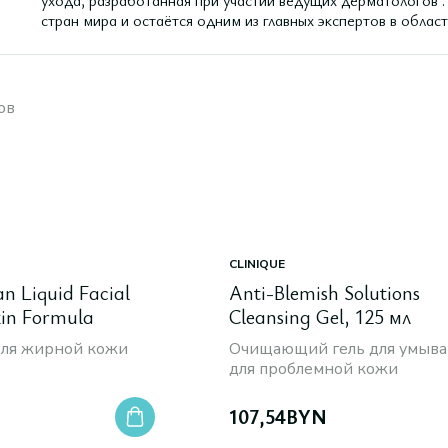
ухода, разработанная при участии ведущих дерматологов 
стран мира и остаётся одним из главных экспертов в облас
ов
CLINIQUE
an Liquid Facial
Anti-Blemish Solutions
kin Formula
Cleansing Gel, 125 мл
ля жирной кожи
Очищающий гель для умыва
для проблемной кожи
107,54
BYN