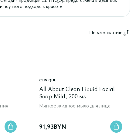
. Сегодня продукция CLINIQUE представлена в десятках
ти научного подхода к красоте.
По умолчанию
CLINIQUE
All About Clean Liquid Facial
Soap Mild, 200 мл
ния
Мягкое жидкое мыло для лица
91,93
BYN