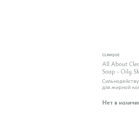
CLINIQUE
All About Cle
Soap - Oily S
мл
Сильнодейств
для жирной ко
Нет в наличи