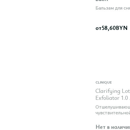
Бальзам для сн
от
58,60
BYN
CLINIQUE
Clarifying Lo
Exfoliator 1.0
мл
Отшелушивающ
чувствительно
Нет в наличи