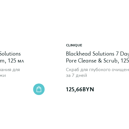
CLINIQUE
Solutions
Blackhead Solutions 7 Da
am, 125 мл
Pore Cleanse & Scrub, 12
вания для
Скраб для глубокого очищен
ожи
за 7 дней
125,66
BYN