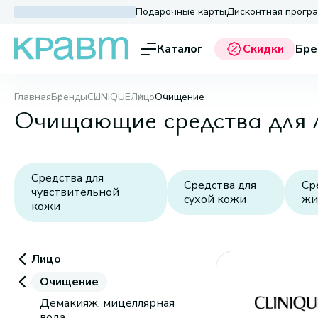
Подарочные карты
Дисконтная прогр
Каталог
Скидки
Бре
Главная
Бренды
CLINIQUE
Лицо
Очищение
Очищающие средства для
Средства для
Средства для
Ср
чувствительной
сухой кожи
жи
кожи
Лицо
Очищение
Демакияж, мицеллярная
вода