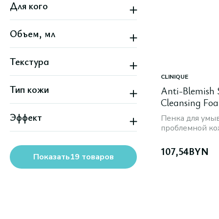
Для кого
Женский
Объем, мл
Мужской
Унисекс
Текстура
CLINIQUE
Гелевая
Тип кожи
Жидкая
Anti-Blemish 
Кремовая
Cleansing Fo
Все типы кожи
Эффект
Жирная
Пенка для умы
Комбинированная
проблемной к
Отшелушивание
Нормальная
Очищение
Сухая
107,54
BYN
Показать
19
товаров
Все варианты