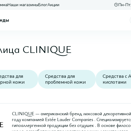
амма
Наши магазины
Блог
Акции
Пн-Пт:
нды
 лица CLINIQUE
едства для
Средства для
Средства с 
рной кожи
проблемной кожи
кислотами
CLINIQUE — американский бренд люксовой декоративной к
году компанией Estée Lauder Companies . Специализируетс
гипоаллергенной продукции без отдушек . В основе филос