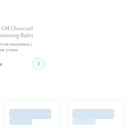
 Off Charcoal
leansing Balm
ятия макияжа с
м углем
и