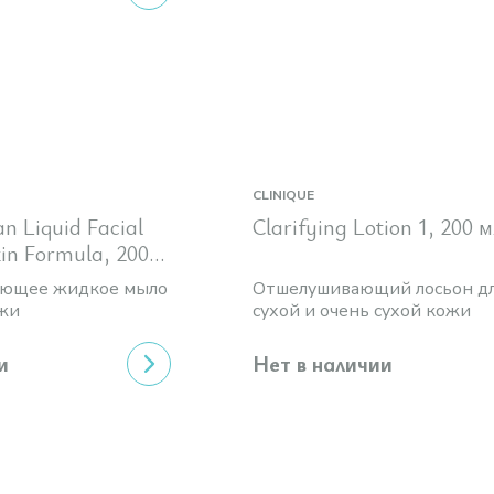
CLINIQUE
an Liquid Facial
Clarifying Lotion
kin Formula, 200
ующее жидкое мыло
Отшелушивающий лосьон д
жи
сухой и очень сухой кожи
и
Нет в наличии