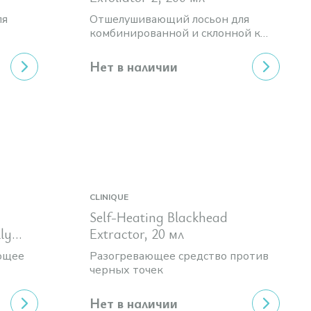
ля
Отшелушивающий лосьон для
комбинированной и склонной к
сухости кожи
Нет в наличии
CLINIQUE
Self-Heating Blackhead
lly
Extractor, 20 мл
ющее
Разогревающее средство против
черных точек
Нет в наличии