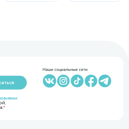
Наши социальные сети
саться
ловиями
ой,
а.