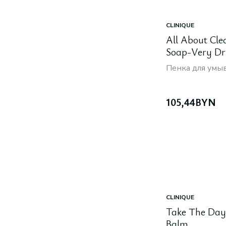
CLINIQUE
All About Cle
Soap-Very Dr
Combination,
Пенка для умы
105,44
BYN
CLINIQUE
Take The Day
Balm