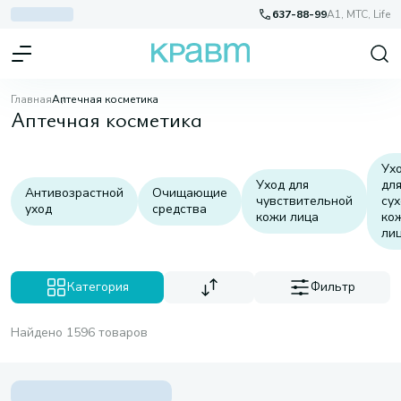
637-88-99
A1, МТС, Life
Главная
Аптечная косметика
Аптечная косметика
Ух
Уход для
дл
Антивозрастной
Очищающие
чувствительной
су
уход
средства
кожи лица
ко
ли
Категория
Фильтр
Найдено 1596 товаров