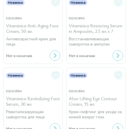
Новинка
Новинка
EQUILIBRA
EQUILIBRA
Vitaminica Anti-Aging Face
Vitaminica Restoring Serum
Cream, 50 мл
in Ampoules, 2.5 мл х 7
Антивозрастной крем для
Восстанавливающая
лица
сыворотка в ампулах
Нет в наличии
Нет в наличии
Новинка
Новинка
EQUILIBRA
EQUILIBRA
Vitaminica Revitalizing Face
Aloe Lifting Eye Contour
Serum, 30 мл
Cream, 15 мл
Ревитализирующая
Крем-лифтинг для ухода за
сыворотка для лица
кожей вокруг глаз
Нет в наличии
Нет в наличии