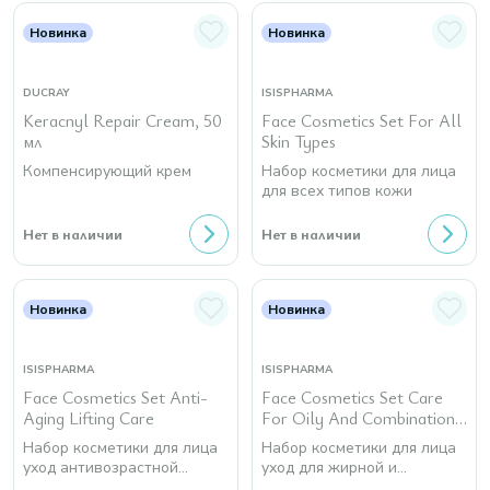
Новинка
Новинка
DUCRAY
ISISPHARMA
Keracnyl Repair Cream, 50
Face Cosmetics Set For All
мл
Skin Types
Компенсирующий крем
Набор косметики для лица
для всех типов кожи
Нет в наличии
Нет в наличии
Новинка
Новинка
ISISPHARMA
ISISPHARMA
Face Cosmetics Set Anti-
Face Cosmetics Set Care
Aging Lifting Care
For Oily And Combination
Skin
Набор косметики для лица
Набор косметики для лица
уход антивозрастной
уход для жирной и
лифтинг
комбинированной кожи