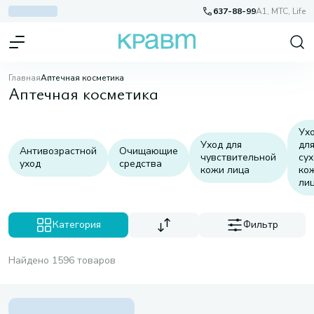
637-88-99
A1, МТС, Life
Главная
Аптечная косметика
Аптечная косметика
Ух
Уход для
дл
Антивозрастной
Очищающие
чувствительной
су
уход
средства
кожи лица
ко
ли
Категория
Фильтр
Найдено 1596 товаров