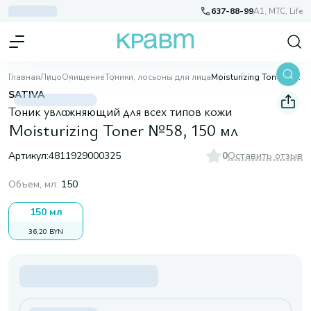
637-88-99
A1, МТС, Life
Главная
Лицо
Очищение
Тоники, лосьоны для лица
Moisturizing Toner №58, 150 мл
SATIVA
Тоник увлажняющий для всех типов кожи
Moisturizing Toner №58, 150 мл
Артикул:
4811929000325
0
Оставить отзыв
Объем, мл
:
150
150 мл
36,20 BYN